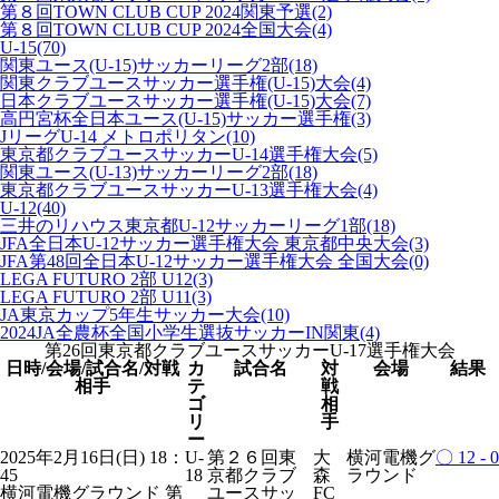
第８回TOWN CLUB CUP 2024関東予選
(2)
第８回TOWN CLUB CUP 2024全国大会
(4)
U-15
(70)
関東ユース(U-15)サッカーリーグ2部
(18)
関東クラブユースサッカー選手権(U-15)大会
(4)
日本クラブユースサッカー選手権(U-15)大会
(7)
高円宮杯全日本ユース(U-15)サッカー選手権
(3)
JリーグU-14 メトロポリタン
(10)
東京都クラブユースサッカーU-14選手権大会
(5)
関東ユース(U-13)サッカーリーグ2部
(18)
東京都クラブユースサッカーU-13選手権大会
(4)
U-12
(40)
三井のリハウス東京都U-12サッカーリーグ1部
(18)
JFA全日本U-12サッカー選手権大会 東京都中央大会
(3)
JFA第48回全日本U-12サッカー選手権大会 全国大会
(0)
LEGA FUTURO 2部 U12
(3)
LEGA FUTURO 2部 U11
(3)
JA東京カップ5年生サッカー大会
(10)
2024JA全農杯全国小学生選抜サッカーIN関東
(4)
第26回東京都クラブユースサッカーU-17選手権大会
日時
/会場/試合名/対戦
カ
試合名
対
会場
結果
相手
テ
戦
ゴ
相
リ
手
ー
2025年2月16日(日) 18：
U-
第２６回東
大
横河電機グ
〇
12 - 0
45
18
京都クラブ
森
ラウンド
横河電機グラウンド
第
ユースサッ
FC