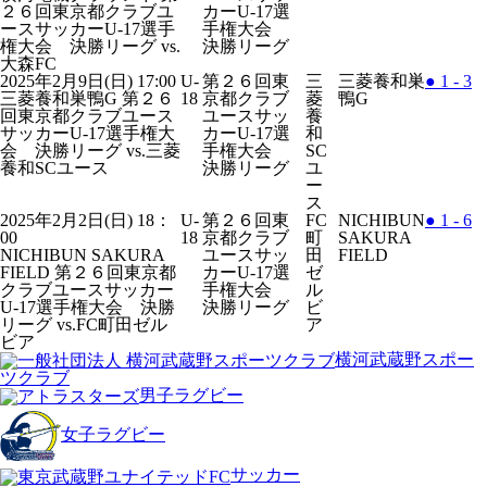
２６回東京都クラブユ
カーU-17選
ースサッカーU-17選手
手権大会
権大会 決勝リーグ
vs.
決勝リーグ
大森FC
2025年2月9日(日) 17:00
U-
第２６回東
三
三菱養和巣
●
1 - 3
三菱養和巣鴨G
第２６
18
京都クラブ
菱
鴨G
回東京都クラブユース
ユースサッ
養
サッカーU-17選手権大
カーU-17選
和
会 決勝リーグ
vs.三菱
手権大会
SC
養和SCユース
決勝リーグ
ユ
ー
ス
2025年2月2日(日) 18：
U-
第２６回東
FC
NICHIBUN
●
1 - 6
00
18
京都クラブ
町
SAKURA
NICHIBUN SAKURA
ユースサッ
田
FIELD
FIELD
第２６回東京都
カーU-17選
ゼ
クラブユースサッカー
手権大会
ル
U-17選手権大会 決勝
決勝リーグ
ビ
リーグ
vs.FC町田ゼル
ア
ビア
横河武蔵野スポー
ツクラブ
男子ラグビー
女子ラグビー
サッカー