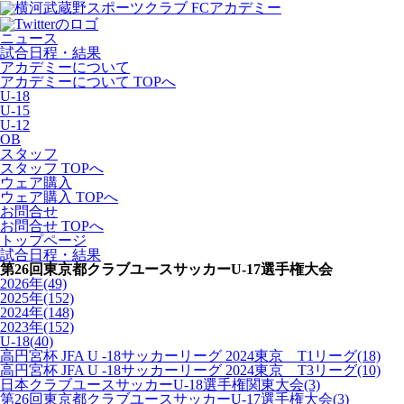
ニュース
試合日程・結果
アカデミーについて
アカデミーについて TOPへ
U-18
U-15
U-12
OB
スタッフ
スタッフ TOPへ
ウェア購入
ウェア購入 TOPへ
お問合せ
お問合せ TOPへ
トップページ
試合日程・結果
第26回東京都クラブユースサッカーU-17選手権大会
2026年
(49)
2025年
(152)
2024年
(148)
2023年
(152)
U-18
(40)
高円宮杯 JFA U -18サッカーリーグ 2024東京 T1リーグ
(18)
高円宮杯 JFA U -18サッカーリーグ 2024東京 T3リーグ
(10)
日本クラブユースサッカーU-18選手権関東大会
(3)
第26回東京都クラブユースサッカーU-17選手権大会
(3)