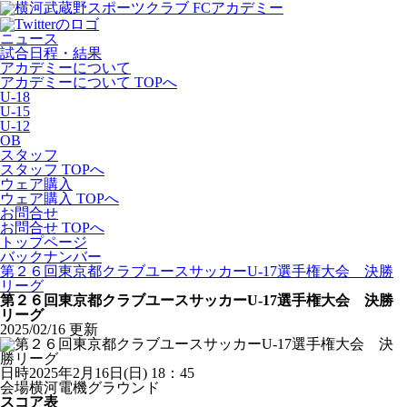
ニュース
試合日程・結果
アカデミーについて
アカデミーについて TOPへ
U-18
U-15
U-12
OB
スタッフ
スタッフ TOPへ
ウェア購入
ウェア購入 TOPへ
お問合せ
お問合せ TOPへ
トップページ
バックナンバー
第２６回東京都クラブユースサッカーU-17選手権大会 決勝
リーグ
第２６回東京都クラブユースサッカーU-17選手権大会 決勝
リーグ
2025/02/16 更新
日時
2025年2月16日(日) 18：45
会場
横河電機グラウンド
スコア表