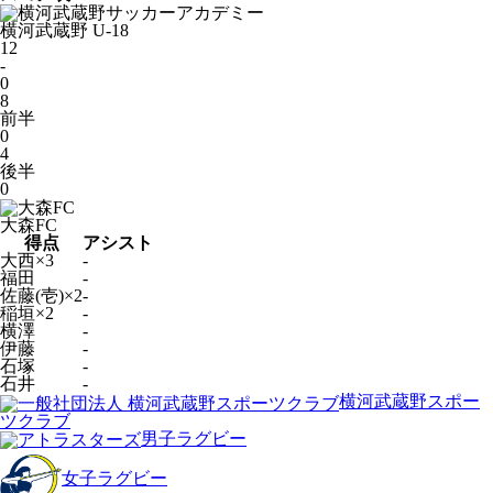
横河武蔵野
U-18
12
-
0
8
前半
0
4
後半
0
大森FC
得点
アシスト
大西×3
-
福田
-
佐藤(壱)×2
-
稲垣×2
-
横澤
-
伊藤
-
石塚
-
石井
-
横河武蔵野スポー
ツクラブ
男子ラグビー
女子ラグビー