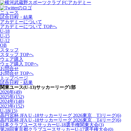
ニュース
試合日程・結果
アカデミーについて
アカデミーについて TOPへ
U-18
U-15
U-12
OB
スタッフ
スタッフ TOPへ
ウェア購入
ウェア購入 TOPへ
お問合せ
お問合せ TOPへ
トップページ
試合日程・結果
関東ユース(U-13)サッカーリーグ1部
2026年
(49)
2025年
(152)
2024年
(148)
2023年
(152)
U-18
(15)
高円宮杯 JFA U -18サッカーリーグ 2026東京 T3リーグ
(6)
高円宮杯 JFA U -18サッカーリーグ 2026東京 T4リーグ
(6)
日本クラブユースサッカーU-18選手権関東大会
(3)
第28回東京都クラブユースサッカーU-17選手権大会
(0)