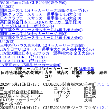
第10回Town Club CUP 2026関東予選
(0)
U-15
(21)
関東ユース(U-15)サッカーリーグ1部Bグループ
(10)
関東クラブユースサッカー選手権(U-15)大会
(4)
日本クラブユースサッカー選手権(U-15)大会
(0)
高円宮杯全日本ユース(U-15)サッカー選手権
(0)
JリーグU-14 メトロポリタン
(4)
東京都クラブユースサッカーU-14選手権大会
(0)
関東ユース(U-13)サッカーリーグ1部
(3)
東京都クラブユースサッカーU-13選手権大会
(0)
U-12
(13)
三井のリハウス東京都U-12サッカーリーグ1部
(9)
JFA全日本U-12サッカー選手権大会 東京都中央大会
(0)
JFA第50回全日本U-12サッカー選手権大会 全国大会
(0)
LEGA FUTURO 1部 U12
(2)
LEGA FUTURO 1部 U11
(2)
JA東京カップ5年生サッカー大会
(0)
関東ユース(U-13)サッカーリーグ1部
詳細情報
日時
/会場/試合名/対戦相
カテ
試合名
対戦相
会場
結果
手
ゴリ
手
ー
2026年6月21日(日) 13：
CLUB
2026 関東
栃木SC
壬生町
△
1 - 1
00
ユース(U-
総合運
壬生町総合運動公園陸上
13)サッカ
動公園
競技場
2026 関東ユース
ーリーグ
陸上競
(U-13)サッカーリーグ 1
1部
技場
部
vs.栃木SC
2026年5月31日(日) 17：
CLUB
2026 関東
ジェフ
フクダ
〇
2 - 1