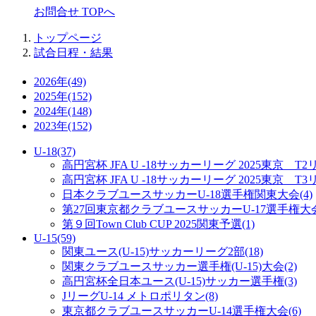
お問合せ TOPへ
トップページ
試合日程・結果
2026年
(49)
2025年
(152)
2024年
(148)
2023年
(152)
U-18
(37)
高円宮杯 JFA U -18サッカーリーグ 2025東京 T
高円宮杯 JFA U -18サッカーリーグ 2025東京 T
日本クラブユースサッカーU-18選手権関東大会
(4)
第27回東京都クラブユースサッカーU-17選手権大
第９回Town Club CUP 2025関東予選
(1)
U-15
(59)
関東ユース(U-15)サッカーリーグ2部
(18)
関東クラブユースサッカー選手権(U-15)大会
(2)
高円宮杯全日本ユース(U-15)サッカー選手権
(3)
JリーグU-14 メトロポリタン
(8)
東京都クラブユースサッカーU-14選手権大会
(6)